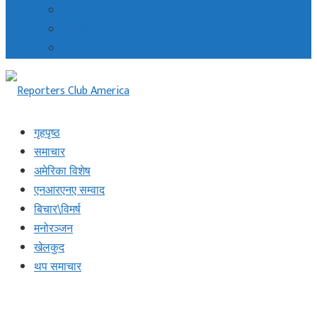
प्रवास
रिपोर्टर्स खोज
कला\साहित्य
गृहपृष्ठ
समाचार
अमेरिका विशेष
एनआरएनए सम्वाद
बिचार\विमर्ष
मनोरञ्जन
खेलकुद
थप समाचार