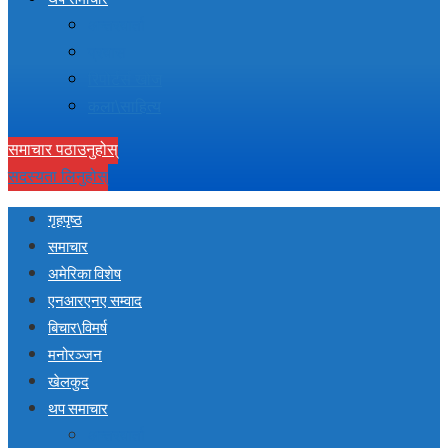
अन्तरवार्ता
प्रवास
रिपोर्टर्स खोज
कला\साहित्य
समाचार पठाउनुहोस्
सदस्यता लिनुहोस्
गृहपृष्ठ
समाचार
अमेरिका विशेष
एनआरएनए सम्वाद
बिचार\विमर्ष
मनोरञ्जन
खेलकुद
थप समाचार
अन्तरवार्ता