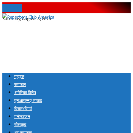
हाम्रो बारेमा
Saturday, August 8, 2026
गृहपृष्ठ
समाचार
अमेरिका विशेष
एनआरएनए सम्वाद
बिचार\विमर्ष
मनोरञ्जन
खेलकुद
थप समाचार