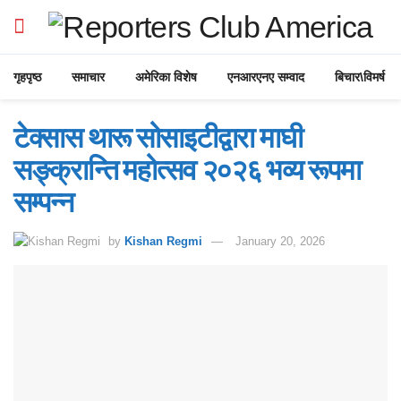
गृहपृष्ठ
समाचार
अमेरिका विशेष
एनआरएनए सम्वाद
बिचार\विमर्ष
टेक्सास थारू सोसाइटीद्वारा माघी
सङ्क्रान्ति महोत्सव २०२६ भव्य रूपमा
सम्पन्न
by
Kishan Regmi
January 20, 2026