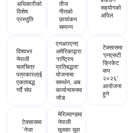
अधिकारीको
तीज
सहयोगको
विशेष
गीतको
अपिल
प्रस्तुति
छायांकन
सम्पन्न
एनआरएनए
टेक्सासमा
विश्वभर
अमेरिकाद्वारा
‘एनएसटी
नेपाली
‘राष्ट्रिय
क्रिकेट
चलचित्र
प्रतिबद्धता’
कप
पत्रकारलाई
योजनामा
२०२६’
एकताबद्ध
समर्थन, अब
आयोजना
गर्दै संघ
कार्यान्वयनमा
हुने
जोड
मेरिल्याण्डमा
टेक्सासमा
नेपाली
`नेजा
मूलका युवा