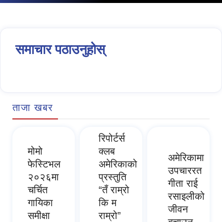
समाचार पठाउनुहोस्
ताजा खबर
रिपोर्टर्स
मोमो
क्लब
अमेरिकामा
फेस्टिभल
अमेरिकाको
उपचाररत
२०२६मा
प्रस्तुति
गीता राई
चर्चित
“तँ राम्रो
रसाइलीको
गायिका
कि म
जीवन
समीक्षा
राम्रो”
बचाउन