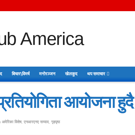
ाद
बिचार\विमर्ष
मनोरञ्जन
खेलकुद
थप समाचार
्रतियोगिता आयोजना हुदै
n
अमेरिका विशेष
,
एनआरएनए सम्वाद
,
गृहपृष्ठ