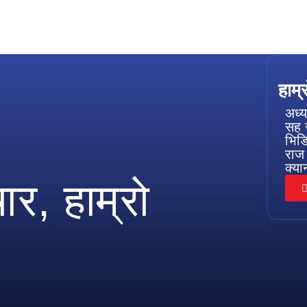
हाम्
अध्य
सह स
भिडि
राज
क्य
र, हाम्रो