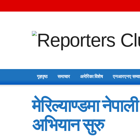
गृहपृष्ठ
समाचार
अमेरिका विशेष
एनआरएनए सम्व
मेरिल्याण्डमा नेपा
अभियान सुरु