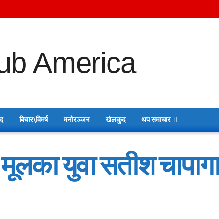
ाद
बिचार\विमर्ष
मनोरञ्जन
खेलकुद
थप समाचार
ली मूलका युवा सतीश चापाग